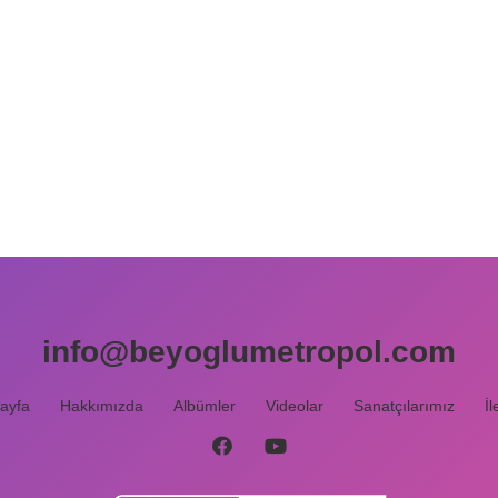
info@beyoglumetropol.com
ayfa
Hakkımızda
Albümler
Videolar
Sanatçılarımız
İl