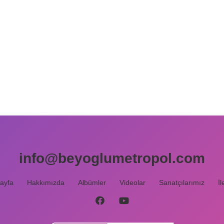
info@beyoglumetropol.com
ayfa
Hakkımızda
Albümler
Videolar
Sanatçılarımız
İl