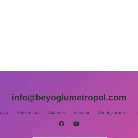
info@beyoglumetropol.com
ayfa
Hakkımızda
Albümler
Videolar
Sanatçılarımız
İl