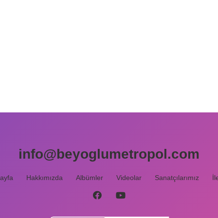
info@beyoglumetropol.com
ayfa
Hakkımızda
Albümler
Videolar
Sanatçılarımız
İl