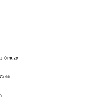
uz Omuza
Geldi
n