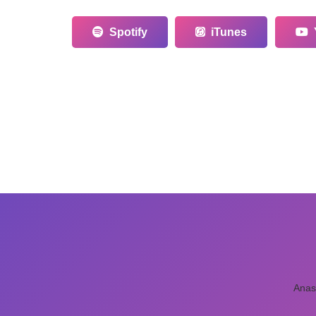
Spotify
iTunes
Anas