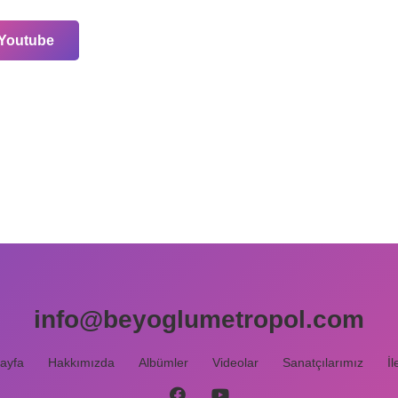
Youtube
info@beyoglumetropol.com
ayfa
Hakkımızda
Albümler
Videolar
Sanatçılarımız
İl