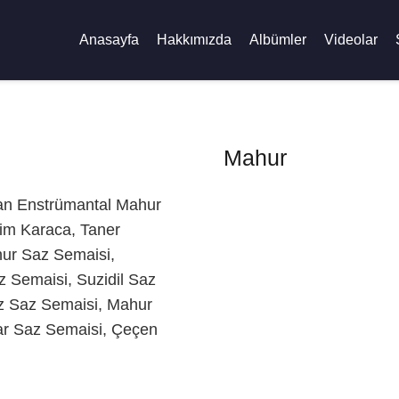
Anasayfa
Hakkımızda
Albümler
Videolar
Mahur
lan Enstrümantal Mahur
mim Karaca, Taner
hur Saz Semaisi,
 Semaisi, Suzidil Saz
az Saz Semaisi, Mahur
ar Saz Semaisi, Çeçen