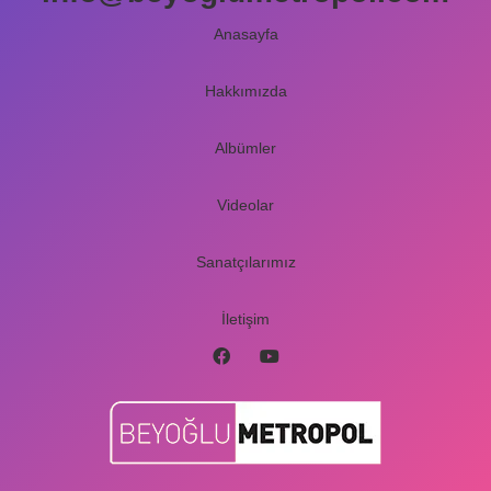
Anasayfa
Hakkımızda
Albümler
Videolar
Sanatçılarımız
İletişim