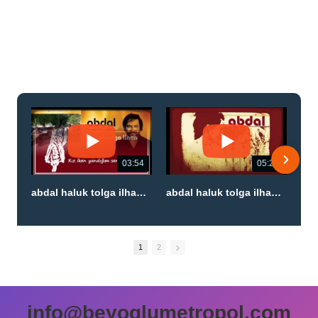
03:54
05:27
abdal haluk tolga ilhan 'emirdağı birbirine ulalı' (Official Audıo)
abdal haluk tolga ilhan'ağgül seni camekanda görmüşler' (Official Audıo)
1
2
info@beyoglumetropol.com