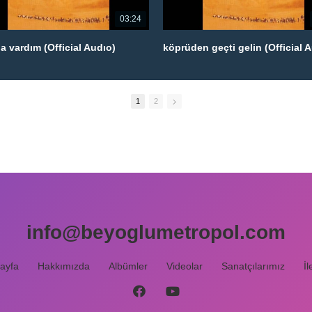
03:24
a vardım (Official Audıo)
köprüden geçti gelin (Official 
1
2
info@beyoglumetropol.com
ayfa
Hakkımızda
Albümler
Videolar
Sanatçılarımız
İl