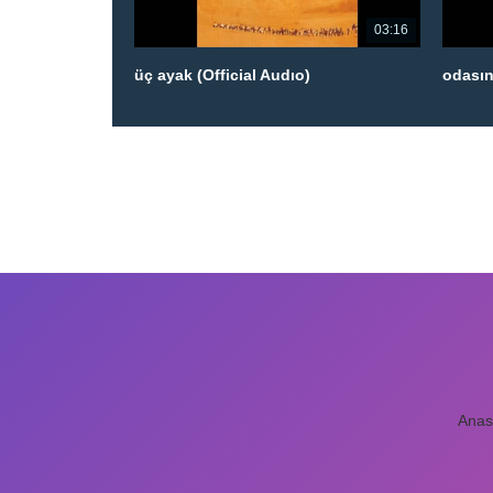
03:16
üç ayak (Official Audıo)
odasın
Anas